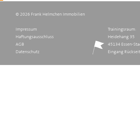
© 2026 Frank Helmchen Immobilien
Impressum
Trainingsraum:
Haftungsausschluss
Heidehang 35
AGB
45134 Essen-Sta
Datenschutz
Eingang Rücksei